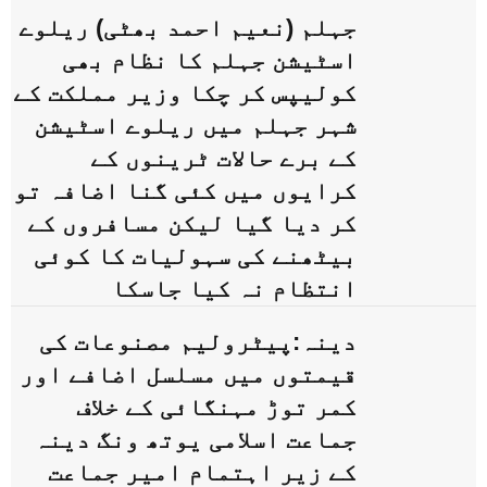
جہلم (نعیم احمد بھٹی) ریلوے
اسٹیشن جہلم کا نظام بھی
کولیپس کر چکا وزیر مملکت کے
شہر جہلم میں ریلوے اسٹیشن
کے برے حالات ٹرینوں کے
کرایوں میں کئی گنا اضافہ تو
کر دیا گیا لیکن مسافروں کے
بیٹھنے کی سہولیات کا کوئی
انتظام نہ کیا جاسکا
دینہ:پیٹرولیم مصنوعات کی
قیمتوں میں مسلسل اضافے اور
کمر توڑ مہنگائی کے خلاف
جماعت اسلامی یوتھ ونگ دینہ
کے زیر اہتمام امیر جماعت