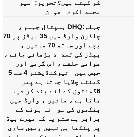
کو کہتے ہیں؟تحریر:امیر
محمد اکرم اعوان
جہلم:DHQ ہسپتال جہلم ،
چلڈرن وارڈ میں 35 بیڈز پر 70
بچے اور ساتھ 70 مائیں ،
بیڈز کی تعداد بڑھائی جائے ،
عوامی حلقے ، اس گرمی اور
حبس میں ائیرکنڈیشنر 4 سے 5
گھنٹے چلایا جاتا ہے پھر
6گھنٹون کے لئے بند کر دیا
جاتا ہے ، مائیں ، وارڈ میں
پنکھوں کی ہوا نہ ہونے کے
برابر ہے ستم یہ کہ میرے بیڈ
پر پنکھا ہی نہیں ،میں ساری
رات ہاتھ والے پنکھے سے اپنے