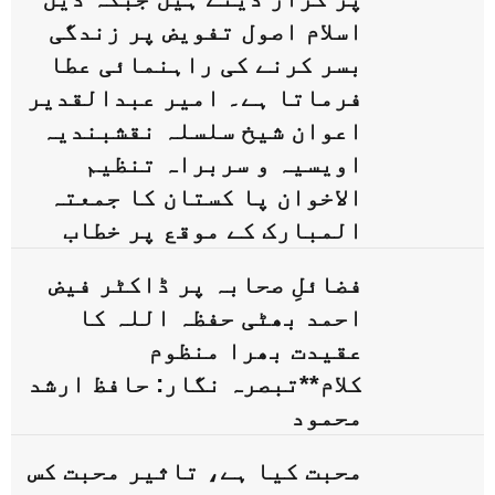
اسلام اصول تفویض پر زندگی
بسر کرنے کی راہنمائی عطا
فرماتا ہے۔ امیر عبدالقدیر
اعوان شیخ سلسلہ نقشبندیہ
اویسیہ و سربراہ تنظیم
الاخوان پا کستان کا جمعتہ
المبارک کے موقع پر خطاب
فضائلِ صحابہ پر ڈاکٹر فیض
احمد بھٹی حفظہ اللہ کا
عقیدت بھرا منظوم
کلام**تبصرہ نگار: حافظ ارشد
محمود
محبت کیا ہے، تاثیر محبت کس