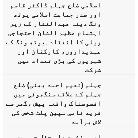
اسلامی ضلع جہلم ڈاکٹر قاسم
اور صدر جماعت اسلامی یوتھ
ونگ دینہ عبدالغفار کے زیر
اہتمام عظیم الشان احتجاجی
ریلی کا انعقاد۔یوتھ ونگ کے
عہدیداروں، کارکنان اور
شہریوں کی بڑی تعداد میں
شرکت
جہلم (نعیم احمد بھٹی) ضلع
جہلم کے علاقے سنگھوئی میں
افسوسناک واقعہ پیش ،گھر سے
فرید نامی سپین پلٹ شخص کی
لاش برآمد
ایسی نشست یا محفل جس میں