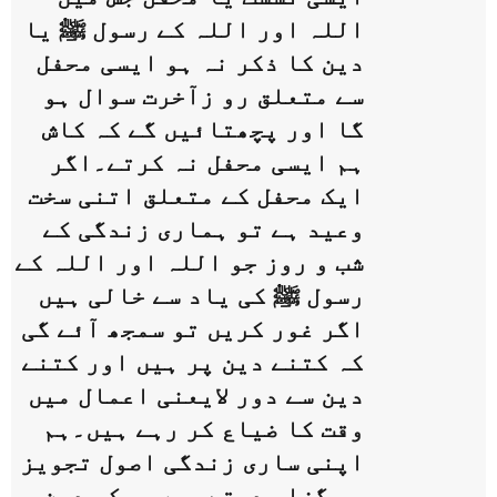
اللہ اور اللہ کے رسول ﷺ یا
دین کا ذکر نہ ہو ایسی محفل
سے متعلق رو زآخرت سوال ہو
گا اور پچھتائیں گے کہ کاش
ہم ایسی محفل نہ کرتے۔اگر
ایک محفل کے متعلق اتنی سخت
وعید ہے تو ہماری زندگی کے
شب و روز جو اللہ اور اللہ کے
رسول ﷺ کی یاد سے خالی ہیں
اگر غور کریں تو سمجھ آئے گی
کہ کتنے دین پر ہیں اور کتنے
دین سے دور لایعنی اعمال میں
وقت کا ضیاع کر رہے ہیں۔ہم
اپنی ساری زندگی اصول تجویز
پر گزار دیتے ہیں جبکہ دین