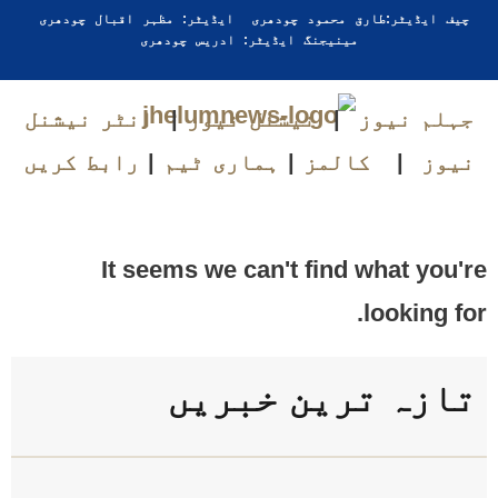
چیف ایڈیٹر:طارق محمود چودھری ایڈیٹر: مظہر اقبال چودھری
مینیجنگ ایڈیٹر: ادریس چودھری
جہلم نیوز
|
نیشنل نیوز
|
انٹر نیشنل
نیوز
|
کالمز
|
ہماری ٹیم
|
رابط کریں
It seems we can't find what you're
looking for.
تازہ ترین خبریں