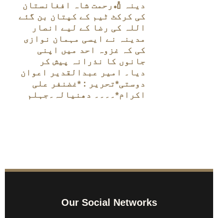
دینہ 🏏رحمت شاہ افغانستان
کی کرکٹ ٹیم کے کپتان بن گئے
اللہ کی رضا کے لیے انصار
مدینہ نے ایسی مہمان نوازی
کی کہ غزوہ احد میں اپنی
جانوں کا نذرانہ پیش کر
دیا۔ امیر عبدالقدیر اعوان
دوستی*تحریر : *غضنفر علی
اکرام*۔۔۔۔ دھنیالہ۔جہلم
Our Social Networks