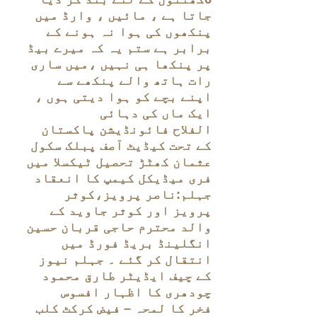
جاتا ہے ، مائیں ، وارڈ میں
پنکھوں کی ہوا نہ ہونے کے
برابر ہے ستم یہ کہ میرے بیڈ
پر پنکھا ہی نہیں ،میں ساری
رات ہاتھ والے پنکھے سے
اپنے بچے کو ہوا دیتی ہوں ،
ایک ماں کی دہائی
الفلاح فائونڈیشن پاکستان
کے تحت کیڈیٹ آصف پبلک سکول
عثمان کھٹڑ تحصیل ٹیکسلا میں
فری میڈیکل کیمپ کا انعقاد
جہلم:ناصر پرویز،کوثر
پرویز اور کوثر جاوید کے
والد محترم حاجی قربان حسین
انگلینڈ بریڈ فورڈ میں
انتقال کر گئے ۔ جہلم نیوز
کے چیف ایڈیٹر طارق محمود
چودھری کا اظہار افسوس
فخر کا لمحہ – فیض کرکٹ کلب