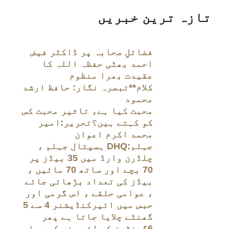
تازہ ترین خبریں
فضائلِ صحابہ پر ڈاکٹر فیض
احمد بھٹی حفظہ اللہ کا
عقیدت بھرا منظوم
کلام**تبصرہ نگار: حافظ ارشد
محمود
محبت کیا ہے، تاثیر محبت کس
کو کہتے ہیں؟تحریر:امیر
محمد اکرم اعوان
جہلم:DHQ ہسپتال جہلم ،
چلڈرن وارڈ میں 35 بیڈز پر
70 بچے اور ساتھ 70 مائیں ،
بیڈز کی تعداد بڑھائی جائے
، عوامی حلقے ، اس گرمی اور
حبس میں ائیرکنڈیشنر 4 سے 5
گھنٹے چلایا جاتا ہے پھر
6گھنٹون کے لئے بند کر دیا