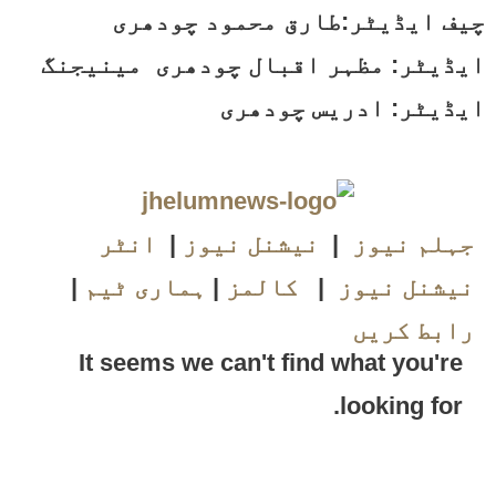
چیف ایڈیٹر:طارق محمود چودھری
ایڈیٹر: مظہر اقبال چودھری مینیجنگ
ایڈیٹر: ادریس چودھری
جہلم نیوز
|
نیشنل نیوز
|
انٹر
نیشنل نیوز
|
کالمز
|
ہماری ٹیم
|
رابط کریں
It seems we can't find what you're
looking for.