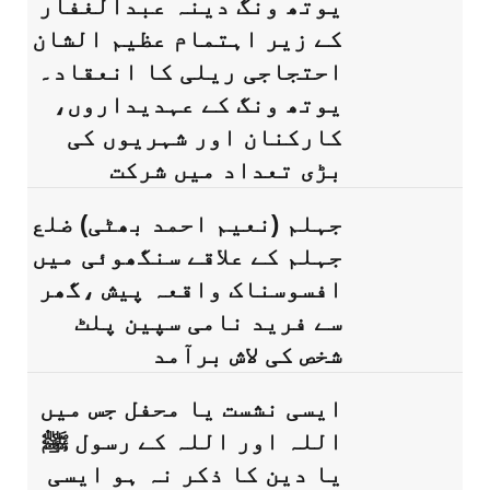
یوتھ ونگ دینہ عبدالغفار
کے زیر اہتمام عظیم الشان
احتجاجی ریلی کا انعقاد۔
یوتھ ونگ کے عہدیداروں،
کارکنان اور شہریوں کی
بڑی تعداد میں شرکت
جہلم (نعیم احمد بھٹی) ضلع
جہلم کے علاقے سنگھوئی میں
افسوسناک واقعہ پیش ،گھر
سے فرید نامی سپین پلٹ
شخص کی لاش برآمد
ایسی نشست یا محفل جس میں
اللہ اور اللہ کے رسول ﷺ
یا دین کا ذکر نہ ہو ایسی