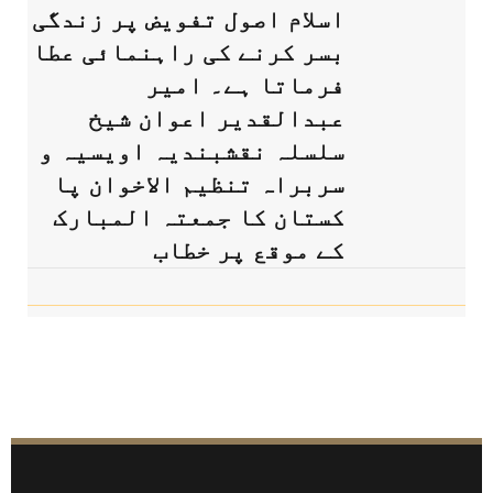
اسلام اصول تفویض پر زندگی
بسر کرنے کی راہنمائی عطا
فرماتا ہے۔ امیر
عبدالقدیر اعوان شیخ
سلسلہ نقشبندیہ اویسیہ و
سربراہ تنظیم الاخوان پا
کستان کا جمعتہ المبارک
کے موقع پر خطاب