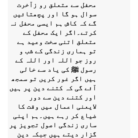
محفل سے متعلق رو زآخرت
سوال ہو گا اور پچھتائیں
گے کہ کاش ہم ایسی محفل نہ
کرتے۔اگر ایک محفل کے
متعلق اتنی سخت وعید ہے
تو ہماری زندگی کے شب و
روز جو اللہ اور اللہ کے
رسول ﷺ کی یاد سے خالی
ہیں اگر غور کریں تو سمجھ
آئے گی کہ کتنے دین پر ہیں
اور کتنے دین سے دور
لایعنی اعمال میں وقت کا
ضیاع کر رہے ہیں۔ہم اپنی
ساری زندگی اصول تجویز پر
گزار دیتے ہیں جبکہ دین