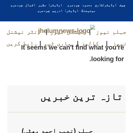
چیف ایڈیٹر:طارق محمود چودھری ایڈیٹر: مظہر اقبال چودھری
مینیجنگ ایڈیٹر: ادریس چودھری
جہلم نیوز
|
نیشنل نیوز
|
انٹر نیشنل
نیوز
|
کالمز
|
ہماری ٹیم
|
رابط کریں
It seems we can't find what you're
looking for.
تازہ ترین خبریں
جہلم (نعیم احمد بھٹی)