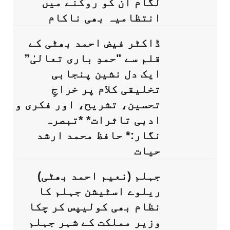
لگام ان کو روکنے میں
انتظامیہ بھی ناکام
ڈاکٹر فیض احمد بھٹی کے
قلم سے "حمدِ باری تعالیٰ”
ایک دل نشین پنجابی
تخلیقی کلام پر خراجِ
تحسین، تشریح، اور فکری و
ادبی تاثرات* *تبصرہ
نگار:* حافظ محمد ارشد
حیات
جہلم (نعیم احمد بھٹی)
ریلوے اسٹیشن جہلم کا
نظام بھی کولیپس کر چکا
وزیر مملکت کے شہر جہلم