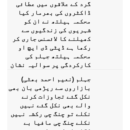
گرد کے علاقوں میں عطائی
ڈاکٹروں کی بھرمار کیا
محکمہ ہیلتھ نے ان کو
شہریوں کی زندگیوں سے
کھیلنے کا لائسنس جاری کر
رکھا ہے ڈپٹی ڈی ایچ او
محکمہ ہیلتھ جہلم کی
کارکردگی پر سوالیہ نشان
جہلم (نعیم احمد بھٹی)
بازاروں سے ریڑھی بان بھی
نکل گئے تجاوزات کرنے
والے بھی نکل گئے نہیں
نکلے تو چنگ چی رکشہ نہیں
نکلے چنگ چی مافیا بے