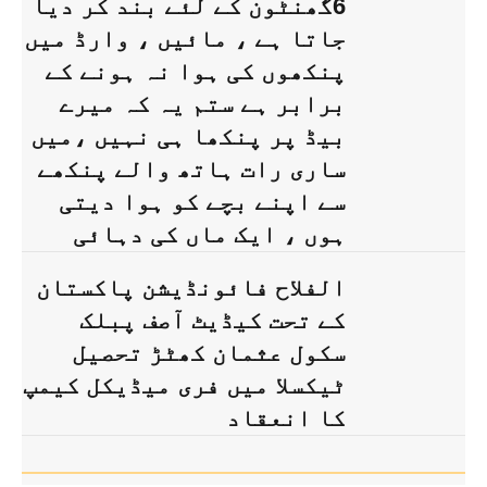
6گھنٹون کے لئے بند کر دیا
جاتا ہے ، مائیں ، وارڈ میں
پنکھوں کی ہوا نہ ہونے کے
برابر ہے ستم یہ کہ میرے
بیڈ پر پنکھا ہی نہیں ،میں
ساری رات ہاتھ والے پنکھے
سے اپنے بچے کو ہوا دیتی
ہوں ، ایک ماں کی دہائی
الفلاح فائونڈیشن پاکستان
کے تحت کیڈیٹ آصف پبلک
سکول عثمان کھٹڑ تحصیل
ٹیکسلا میں فری میڈیکل کیمپ
کا انعقاد