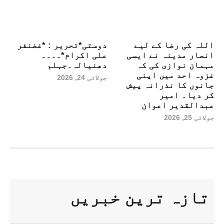
اللہ کی رضا کے لیے
دوستی*تحریر : *غضنفر
انصار مدینہ نے ایسی
علی اکرام*۔۔۔۔
مہمان نوازی کی کہ
دھنیالہ۔جہلم
غزوہ احد میں اپنی
جولائی 24, 2026
جانوں کا نذرانہ پیش
کر دیا۔ امیر
عبدالقدیر اعوان
جولائی 25, 2026
تازہ ترین خبریں