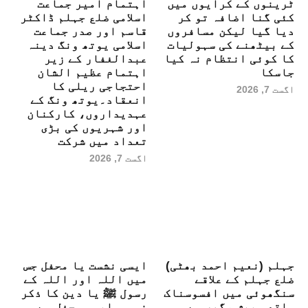
ٹرینوں کے کرایوں میں
اہتمام امیر جماعت
کئی گنا اضافہ تو کر
اسلامی ضلع جہلم ڈاکٹر
دیا گیا لیکن مسافروں
قاسم اور صدر جماعت
کے بیٹھنے کی سہولیات
اسلامی یوتھ ونگ دینہ
کا کوئی انتظام نہ کیا
عبدالغفار کے زیر
جاسکا
اہتمام عظیم الشان
احتجاجی ریلی کا
اگست 7, 2026
انعقاد۔یوتھ ونگ کے
عہدیداروں، کارکنان
اور شہریوں کی بڑی
تعداد میں شرکت
اگست 7, 2026
جہلم (نعیم احمد بھٹی)
ایسی نشست یا محفل جس
ضلع جہلم کے علاقے
میں اللہ اور اللہ کے
سنگھوئی میں افسوسناک
رسول ﷺ یا دین کا ذکر
واقعہ پیش ،گھر سے
نہ ہو ایسی محفل سے