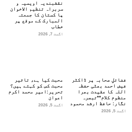
نقشبندیہ اویسیہ و
سربراہ تنظیم الاخوان
پا کستان کا جمعتہ
المبارک کے موقع پر
خطاب
اگست 7, 2026
فضائلِ صحابہ پر ڈاکٹر
محبت کیا ہے، تاثیر
فیض احمد بھٹی حفظہ
محبت کس کو کہتے ہیں؟
اللہ کا عقیدت بھرا
تحریر:امیر محمد اکرم
منظوم کلام**تبصرہ
اعوان
نگار: حافظ ارشد محمود
اگست 5, 2026
اگست 5, 2026