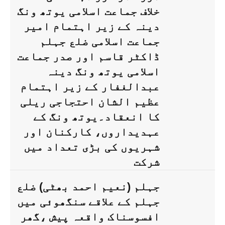
خلاف جماعت اسلامی یوتھ ونگ
دینہ کے زیر اہتمام امیر
جماعت اسلامی ضلع جہلم
ڈاکٹر قاسم اور صدر جماعت
اسلامی یوتھ ونگ دینہ
عبدالغفار کے زیر اہتمام
عظیم الشان احتجاجی ریلی
کا انعقاد۔یوتھ ونگ کے
عہدیداروں، کارکنان اور
شہریوں کی بڑی تعداد میں
شرکت
جہلم (نعیم احمد بھٹی) ضلع
جہلم کے علاقے سنگھوئی میں
افسوسناک واقعہ پیش ،گھر