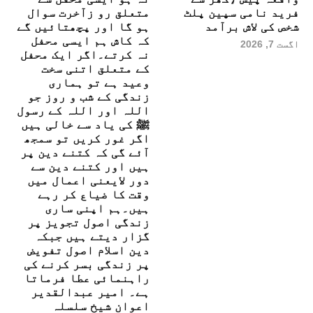
فرید نامی سپین پلٹ
متعلق رو زآخرت سوال
شخص کی لاش برآمد
ہو گا اور پچھتائیں گے
کہ کاش ہم ایسی محفل
اگست 7, 2026
نہ کرتے۔اگر ایک محفل
کے متعلق اتنی سخت
وعید ہے تو ہماری
زندگی کے شب و روز جو
اللہ اور اللہ کے رسول
ﷺ کی یاد سے خالی ہیں
اگر غور کریں تو سمجھ
آئے گی کہ کتنے دین پر
ہیں اور کتنے دین سے
دور لایعنی اعمال میں
وقت کا ضیاع کر رہے
ہیں۔ہم اپنی ساری
زندگی اصول تجویز پر
گزار دیتے ہیں جبکہ
دین اسلام اصول تفویض
پر زندگی بسر کرنے کی
راہنمائی عطا فرماتا
ہے۔ امیر عبدالقدیر
اعوان شیخ سلسلہ