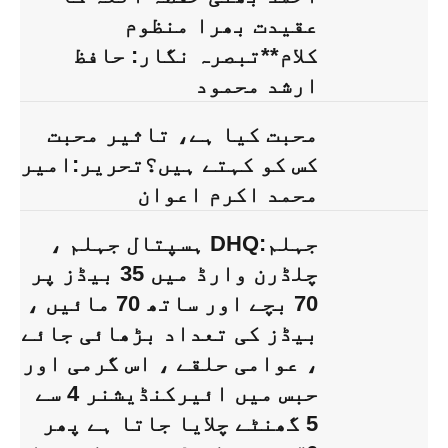
عقیدت بھرا منظوم
کلام**تبصرہ نگار: حافظ
ارشد محمود
محبت کیا ہے، تاثیر محبت
کس کو کہتے ہیں؟تحریر:امیر
محمد اکرم اعوان
جہلم:DHQ ہسپتال جہلم ،
چلڈرن وارڈ میں 35 بیڈز پر
70 بچے اور ساتھ 70 مائیں ،
بیڈز کی تعداد بڑھائی جائے
، عوامی حلقے ، اس گرمی اور
حبس میں ائیرکنڈیشنر 4 سے
5 گھنٹے چلایا جاتا ہے پھر