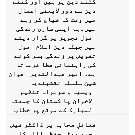
کتنے دین پر ہیں اور کتنے
دین سے دور لایعنی اعمال
میں وقت کا ضیاع کر رہے
ہیں۔ہم اپنی ساری زندگی
اصول تجویز پر گزار دیتے
ہیں جبکہ دین اسلام اصول
تفویض پر زندگی بسر کرنے
کی راہنمائی عطا فرماتا
ہے۔ امیر عبدالقدیر اعوان
شیخ سلسلہ نقشبندیہ
اویسیہ و سربراہ تنظیم
الاخوان پا کستان کا جمعتہ
المبارک کے موقع پر خطاب
فضائلِ صحابہ پر ڈاکٹر فیض
احمد بھٹی حفظہ اللہ کا