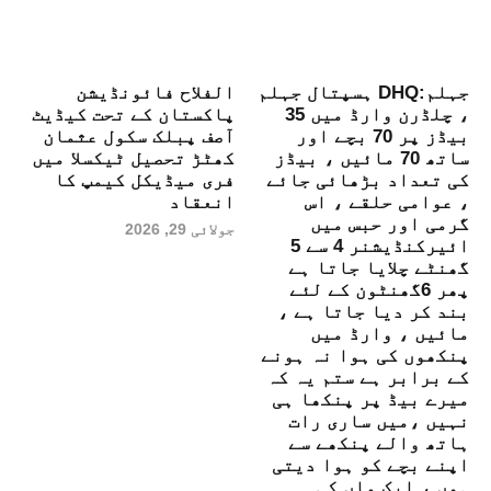
جہلم:DHQ ہسپتال جہلم
الفلاح فائونڈیشن
، چلڈرن وارڈ میں 35
پاکستان کے تحت کیڈیٹ
بیڈز پر 70 بچے اور
آصف پبلک سکول عثمان
ساتھ 70 مائیں ، بیڈز
کھٹڑ تحصیل ٹیکسلا میں
کی تعداد بڑھائی جائے
فری میڈیکل کیمپ کا
، عوامی حلقے ، اس
انعقاد
گرمی اور حبس میں
جولائی 29, 2026
ائیرکنڈیشنر 4 سے 5
گھنٹے چلایا جاتا ہے
پھر 6گھنٹون کے لئے
بند کر دیا جاتا ہے ،
مائیں ، وارڈ میں
پنکھوں کی ہوا نہ ہونے
کے برابر ہے ستم یہ کہ
میرے بیڈ پر پنکھا ہی
نہیں ،میں ساری رات
ہاتھ والے پنکھے سے
اپنے بچے کو ہوا دیتی
ہوں ، ایک ماں کی