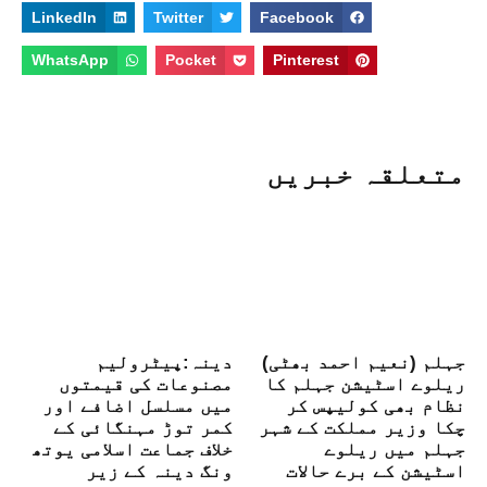
LinkedIn
Twitter
Facebook
WhatsApp
Pocket
Pinterest
متعلقہ خبریں
جہلم (نعیم احمد بھٹی)
دینہ:پیٹرولیم
ریلوے اسٹیشن جہلم کا
مصنوعات کی قیمتوں
نظام بھی کولیپس کر
میں مسلسل اضافے اور
چکا وزیر مملکت کے شہر
کمر توڑ مہنگائی کے
جہلم میں ریلوے
خلاف جماعت اسلامی یوتھ
اسٹیشن کے برے حالات
ونگ دینہ کے زیر