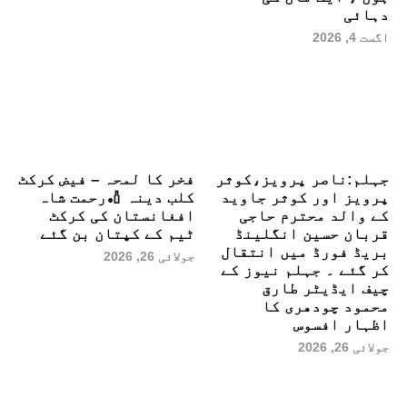
دہائی
اگست 4, 2026
جہلم:ناصر پرویز،کوثر
فخر کا لمحہ – فیض کرکٹ
پرویز اور کوثر جاوید
کلب دینہ 🏏رحمت شاہ
کے والد محترم حاجی
افغانستان کی کرکٹ
قربان حسین انگلینڈ
ٹیم کے کپتان بن گئے
بریڈ فورڈ میں انتقال
جولائی 26, 2026
کر گئے ۔ جہلم نیوز کے
چیف ایڈیٹر طارق
محمود چودھری کا
اظہار افسوس
جولائی 26, 2026