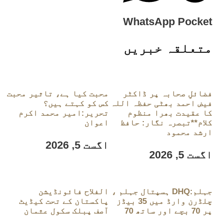
WhatsApp
Pocket
متعلقہ خبریں
فضائلِ صحابہ پر ڈاکٹر
محبت کیا ہے، تاثیر محبت
فیض احمد بھٹی حفظہ اللہ
کس کو کہتے ہیں؟
کا عقیدت بھرا منظوم
تحریر:امیر محمد اکرم
کلام**تبصرہ نگار: حافظ
اعوان
ارشد محمود
اگست 5, 2026
اگست 5, 2026
جہلم:DHQ ہسپتال جہلم ،
الفلاح فائونڈیشن
چلڈرن وارڈ میں 35 بیڈز
پاکستان کے تحت کیڈیٹ
پر 70 بچے اور ساتھ 70
آصف پبلک سکول عثمان