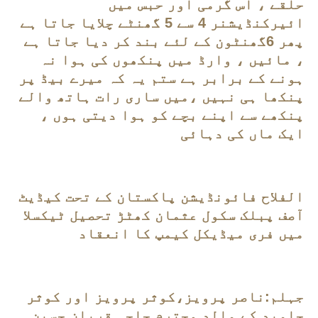
حلقے ، اس گرمی اور حبس میں
ائیرکنڈیشنر 4 سے 5 گھنٹے چلایا جاتا ہے
پھر 6گھنٹون کے لئے بند کر دیا جاتا ہے
، مائیں ، وارڈ میں پنکھوں کی ہوا نہ
ہونے کے برابر ہے ستم یہ کہ میرے بیڈ پر
پنکھا ہی نہیں ،میں ساری رات ہاتھ والے
پنکھے سے اپنے بچے کو ہوا دیتی ہوں ،
ایک ماں کی دہائی
الفلاح فائونڈیشن پاکستان کے تحت کیڈیٹ
آصف پبلک سکول عثمان کھٹڑ تحصیل ٹیکسلا
میں فری میڈیکل کیمپ کا انعقاد
جہلم:ناصر پرویز،کوثر پرویز اور کوثر
جاوید کے والد محترم حاجی قربان حسین