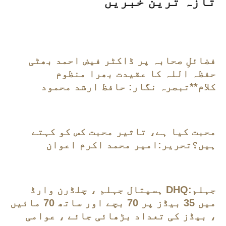
تازہ ترین خبریں
فضائلِ صحابہ پر ڈاکٹر فیض احمد بھٹی
حفظہ اللہ کا عقیدت بھرا منظوم
کلام**تبصرہ نگار: حافظ ارشد محمود
محبت کیا ہے، تاثیر محبت کس کو کہتے
ہیں؟تحریر:امیر محمد اکرم اعوان
جہلم:DHQ ہسپتال جہلم ، چلڈرن وارڈ
میں 35 بیڈز پر 70 بچے اور ساتھ 70 مائیں
، بیڈز کی تعداد بڑھائی جائے ، عوامی