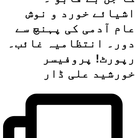
اشیائے خورد و نوش
عام آدمی کی پہنچ سے
دور۔ انتظامیہ غائب۔
رپورٹ! پروفیسر
خورشید علی ڈار