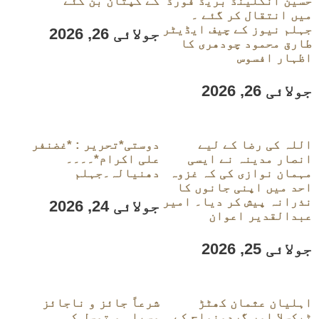
حسین انگلینڈ بریڈ فورڈ
کے کپتان بن گئے
میں انتقال کر گئے ۔
جہلم نیوز کے چیف ایڈیٹر
جولائی 26, 2026
طارق محمود چودھری کا
اظہار افسوس
جولائی 26, 2026
اللہ کی رضا کے لیے
دوستی*تحریر : *غضنفر
انصار مدینہ نے ایسی
علی اکرام*۔۔۔۔
مہمان نوازی کی کہ غزوہ
دھنیالہ۔جہلم
احد میں اپنی جانوں کا
نذرانہ پیش کر دیا۔ امیر
جولائی 24, 2026
عبدالقدیر اعوان
جولائی 25, 2026
اہلیان عثمان کھٹڑ
شرعاً جائز و ناجائز
ٹیکسلا اور گردونواح کے
وسیلہ و توسل کی