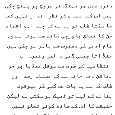
دنوں میں جو مہنگائی عروج پر پہنچ چکی
ہیں اس کے اسباب کو نظر انداز نہیں کیا
جا سکتا ظلم تو یہ ہے کہ چند اہم اشیاء
جن کا تعلق باورچی خانے سے ہوتا ہے وہ
عام ادمی کی دسترس سے باہر ہو چکی ہیں
مثلآ اٹا چینی گھی دالیں وغیرہ اب
انتظامیہ کی طرف سے سوشل میڈیا پر جو
بھاشن دیا جاتا ہے کہ مسئلہ رسد اور
طلب کا ہے یہ بات بس کسی کو بیوقوف
بنانے کے لیے تو ٹھیک ہو سکتی ہے لیکن
حقیقت کا اس کے ساتھ کوئی تعلق نہیں