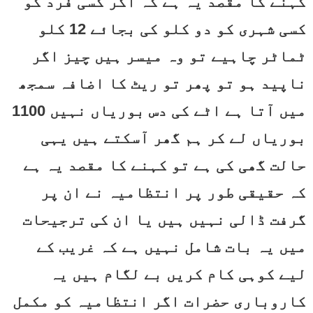
کہنے کا مقصد یہ ہے کہ اگر کسی فرد کو
کسی شہری کو دو کلو کی بجائے 12 کلو
ٹماٹر چاہیے تو وہ میسر ہیں چیز اگر
ناپید ہو تو پھر تو ریٹ کا اضافہ سمجھ
میں آتا ہے اٹے کی دس بوریاں نہیں 1100
بوریاں لے کر ہم گھر آسکتے ہیں یہی
حالت گھی کی ہے تو کہنے کا مقصد یہ ہے
کہ حقیقی طور پر انتظامیہ نے ان پر
گرفت ڈالی نہیں ہیں یا ان کی ترجیحات
میں یہ بات شامل نہیں ہے کہ غریب کے
لیے کوہی کام کریں بے لگام ہیں یہ
کاروباری حضرات اگر انتظامیہ کو مکمل