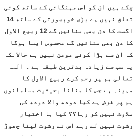
چکے ہیں ان کو اس مہنگائی کے ساتھ کوئی
تعلق نہیں ہے بڑی خوبصورتی کے ساتھ 14
اگست کا دن بھی منائیں گے 12 ربیع الاول
کا دن بھی منائیں گے محسوس ایسا ہوگا
کہ ان سے بڑا کوئی مومن نہیں ہے حالانکہ
یہ سب سے زیادہ بدترین طبقہ ہے ۔ اللہ
تعالی ہم پر رحم کرے ربیع الاول کا
مہینہ ہے جس کا منانا بحیثیت مسلمانوں
ہم پر فرض ہے کیا دودھ والا دودھ کی
ملاوٹ نہیں کر رہا؟؟ کیا با اختیار
رشوت نہیں لے رہے اس نے رشوت لینا چھوڑ