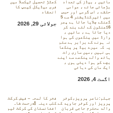
مائیں ، بیڈز کی تعداد
کھٹڑ تحصیل ٹیکسلا میں
بڑھائی جائے ، عوامی
فری میڈیکل کیمپ کا
حلقے ، اس گرمی اور حبس
انعقاد
میں ائیرکنڈیشنر 4 سے 5
گھنٹے چلایا جاتا ہے پھر
جولائی 29, 2026
6گھنٹون کے لئے بند کر
دیا جاتا ہے ، مائیں ،
وارڈ میں پنکھوں کی ہوا
نہ ہونے کے برابر ہے ستم
یہ کہ میرے بیڈ پر پنکھا
ہی نہیں ،میں ساری رات
ہاتھ والے پنکھے سے اپنے
بچے کو ہوا دیتی ہوں ،
ایک ماں کی دہائی
اگست 4, 2026
جہلم:ناصر پرویز،کوثر
فخر کا لمحہ – فیض کرکٹ
پرویز اور کوثر جاوید کے
کلب دینہ 🏏رحمت شاہ
والد محترم حاجی قربان
افغانستان کی کرکٹ ٹیم