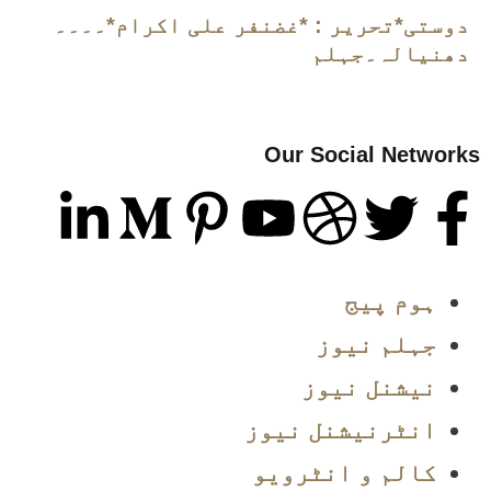
دوستی*تحریر : *غضنفر علی اکرام*۔۔۔۔
دھنیالہ۔جہلم
Our Social Networks
ہوم پیج
جہلم نیوز
نیشنل نیوز
انٹرنیشنل نیوز
کالم و انٹرویو