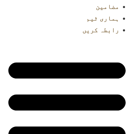
مضامین
ہماری ٹیم
رابطہ کریں