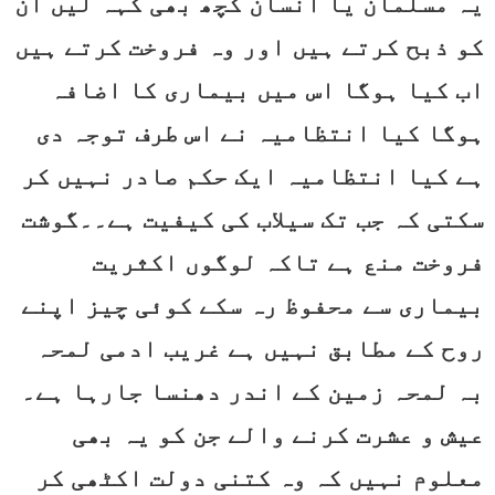
یہ مسلمان یا انسان کچھ بھی کہہ لیں ان
کو ذبح کرتے ہیں اور وہ فروخت کرتے ہیں
اب کیا ہوگا اس میں بیماری کا اضافہ
ہوگا کیا انتظامیہ نے اس طرف توجہ دی
ہے کیا انتظامیہ ایک حکم صادر نہیں کر
سکتی کہ جب تک سیلاب کی کیفیت ہے۔۔گوشت
فروخت منع ہے تاکہ لوگوں اکثریت
بیماری سے محفوظ رہ سکے کوئی چیز اپنے
روح کے مطابق نہیں ہے غریب ادمی لمحہ
بہ لمحہ زمین کے اندر دھنسا جارہا ہے۔
عیش و عشرت کرنے والے جن کو یہ بھی
معلوم نہیں کہ وہ کتنی دولت اکٹھی کر