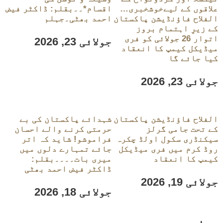
علاقوں کے لیےخوشخبری…
اقسام*۔۔بقلم: ڈاکٹر فیض
الفلاح فاؤنڈیشن پاکستان
احمد بھٹی۔جہلم
کے زیرِ اہتمام بروز
اتوار 26 جولائی کو فری
جولائی 23, 2026
میڈیکل کیمپ کا انعقاد
کیا جائے گا
جولائی 23, 2026
الفلاح فاؤنڈیشن پاکستان
شہدائے پاکستان کی بے
کے تحت جامی گرلز
حرمتی کرنے والے احسان
سیکنڈری سکول اولڈ چکرہ
فراموشو! شاید کہ اتر
روڈ کرم میں فری میڈیکل
جائے تمہارے دلوں میں
کیمپ کا انعقاد
میری بات۔۔۔۔بقلم:
ڈاکٹر فیض احمد بھٹی
جولائی 19, 2026
جولائی 18, 2026