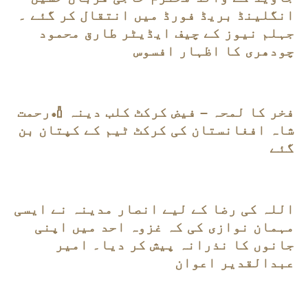
انگلینڈ بریڈ فورڈ میں انتقال کر گئے ۔
جہلم نیوز کے چیف ایڈیٹر طارق محمود
چودھری کا اظہار افسوس
فخر کا لمحہ – فیض کرکٹ کلب دینہ 🏏رحمت
شاہ افغانستان کی کرکٹ ٹیم کے کپتان بن
گئے
اللہ کی رضا کے لیے انصار مدینہ نے ایسی
مہمان نوازی کی کہ غزوہ احد میں اپنی
جانوں کا نذرانہ پیش کر دیا۔ امیر
عبدالقدیر اعوان