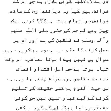
دی ہے ؟؟؟کیا کوئی ملازم ہے جو اس کے
فرائض ہیں کیا وہ دیانتداری کے ساتھ
فرائض سرانجام دیتا ہے؟؟؟ کوئی ایک
چیز بھی لے جس کی حضور صلی اللّٰہ علیہ
وآلہ وسلم نے تلقین کی ہے اور اس پر
عمل کرنے کا حکم دیا ہےوہ ہم کررہے ہیں
سوال ہی نہیں پیدا ہوتا معاشرہ اس وقت
تباہ ہوتا ہے جب اہل اقتدار انصاف
دینے سے قاصر ہوں عوام پستی جا رہی ہے
من حیث القوم ہم کسی حقیقت کو تسلیم
کرنے کے لیے تیار نہیں ہیں جو کوئی
حقیقی رہنما ہوگا اس کی کردار کشی