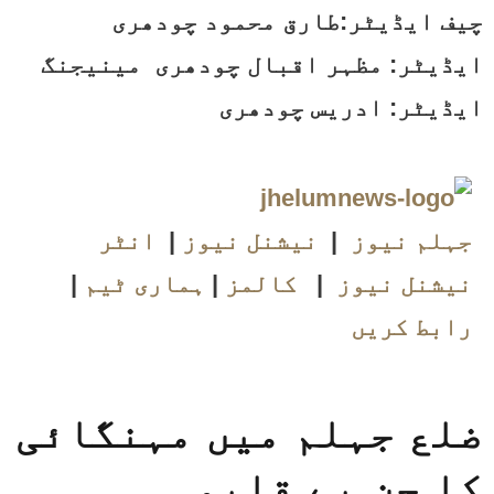
چیف ایڈیٹر:طارق محمود چودھری
ایڈیٹر: مظہر اقبال چودھری مینیجنگ
ایڈیٹر: ادریس چودھری
جہلم نیوز
|
نیشنل نیوز
|
انٹر
نیشنل نیوز
|
کالمز
|
ہماری ٹیم
|
رابط کریں
ضلع جہلم میں مہنگائی
کا جن بے قابو ۔