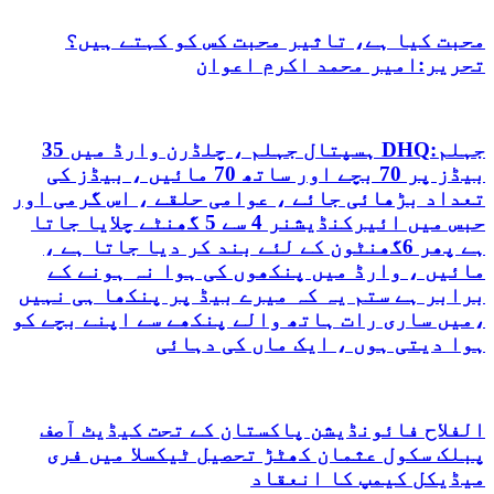
محبت کیا ہے، تاثیر محبت کس کو کہتے ہیں؟
تحریر:امیر محمد اکرم اعوان
جہلم:DHQ ہسپتال جہلم ، چلڈرن وارڈ میں 35
بیڈز پر 70 بچے اور ساتھ 70 مائیں ، بیڈز کی
تعداد بڑھائی جائے ، عوامی حلقے ، اس گرمی اور
حبس میں ائیرکنڈیشنر 4 سے 5 گھنٹے چلایا جاتا
ہے پھر 6گھنٹون کے لئے بند کر دیا جاتا ہے ،
مائیں ، وارڈ میں پنکھوں کی ہوا نہ ہونے کے
برابر ہے ستم یہ کہ میرے بیڈ پر پنکھا ہی نہیں
،میں ساری رات ہاتھ والے پنکھے سے اپنے بچے کو
ہوا دیتی ہوں ، ایک ماں کی دہائی
الفلاح فائونڈیشن پاکستان کے تحت کیڈیٹ آصف
پبلک سکول عثمان کھٹڑ تحصیل ٹیکسلا میں فری
میڈیکل کیمپ کا انعقاد