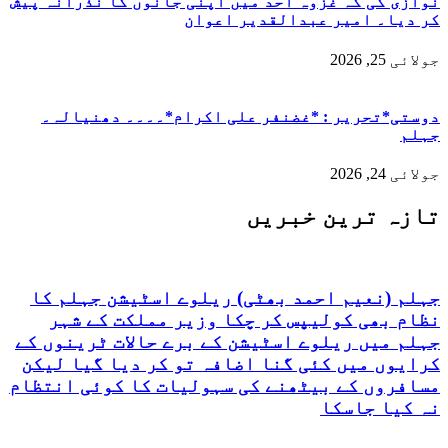
نوازی کی کہ غزوہ احد میں اپنی جانوں کا نذرانہ پیش
کر دیا۔ امیر عبدالقدیر اعوان
جولائی 25, 2026
دوستی*تحریر : *غضنفر علی اکرام*۔۔۔۔ دھنیالہ۔
جہلم
جولائی 24, 2026
تازہ ترین خبریں
جہلم (نعیم احمد بھٹی) ریلوے اسٹیشن جہلم کا
نظام بھی کولیپس کر چکا وزیر مملکت کے شہر
جہلم میں ریلوے اسٹیشن کے برے حالات ٹرینوں کے
کرایوں میں کئی گنا اضافہ تو کر دیا گیا لیکن
مسافروں کے بیٹھنے کی سہولیات کا کوئی انتظام
نہ کیا جاسکا