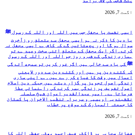
پلٹ شخص کی لاش برآمد
اگست 7, 2026
ایسی نشست یا محفل جس میں اللہ اور اللہ کے رسول ﷺ
یا دین کا ذکر نہ ہو ایسی محفل سے متعلق رو زآخرت
سوال ہو گا اور پچھتائیں گے کہ کاش ہم ایسی محفل نہ
کرتے۔اگر ایک محفل کے متعلق اتنی سخت وعید ہے تو
ہماری زندگی کے شب و روز جو اللہ اور اللہ کے رسول
ﷺ کی یاد سے خالی ہیں اگر غور کریں تو سمجھ آئے گی
کہ کتنے دین پر ہیں اور کتنے دین سے دور لایعنی
اعمال میں وقت کا ضیاع کر رہے ہیں۔ہم اپنی ساری
زندگی اصول تجویز پر گزار دیتے ہیں جبکہ دین اسلام
اصول تفویض پر زندگی بسر کرنے کی راہنمائی عطا
فرماتا ہے۔ امیر عبدالقدیر اعوان شیخ سلسلہ
نقشبندیہ اویسیہ و سربراہ تنظیم الاخوان پا کستان
کا جمعتہ المبارک کے موقع پر خطاب
اگست 7, 2026
فضائلِ صحابہ پر ڈاکٹر فیض احمد بھٹی حفظہ اللہ کا