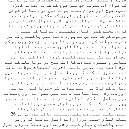
کہ عوام اس معرکہ حق میں فوج کے شانہ بشانہ کھڑی
تھی، فوج اور عوام متحد ہو جائیں تو دنیا کی کوئی
طاقت ہمارے ملک کو زیر نہیں کر سکتی۔مہتمم جامعہ
عائشہ صدیقہ للبنات قاری اظہر اقبال نقشبندی کی
نمائندگی کرتے ہوئے سنی کونسل ضلع جہلم کے رہنما
قاری محمد ظفر اقبال نقشبندی نے کہا کہ بنیان
مرصوص کی کامیابی نے پوری دنیا میں پاکستان کا سر
فخر سے بلند کیا اور مودی کا بیانیہ زمین بوس ہو کر
رہ گیا۔ جناب حامد رضا خان بن صوفی محمد اسلم نے
کہا کہ جنرل عاصم منیر کی قیادت نے ملک کو حالیہ
بحران سے نکالنے میں کلیدی کردار ادا کیا ہے اور
سیاسی و عسکری قیادت کا ایک پیج پر ہونا ملک کے لیے
خوش آئند ہے۔ مدیر جامعہ اثریہ للبنات مولانا حافظ
احمد حقیق نے کہا کہ پچھلے سال مئی ہی کے مہینے میں
فیلڈ مارشل جنرل عاصم منیر نے جو دلیرانہ جواب دیا
ہے، اس صدمے سے مودی حکومت آج تک نہیں نکل پائی،
بھارت کے لوگ ہی اپنے میڈیا کو جھوٹا کہہ رہے ہیں
اوربھارت اپنا بیانیہ دنیا میں منوانے اور پھیلانے
میں مسلسل ناکام دکھائی دے رہا ہے۔جناب قاسم محمود
چوہدری نے کہا کہ اگر ہم اپنی صفوں میں اتحاد و
اتفاق کی فضا پیدا کر لیں تو دنیا کی کوئی طاقت
ہمیں شکست نہیں دے سکتی۔سینئر نائب صدر پی پی 26
مسلم لیگ ن جہلم مرزا زاہد افضل نے کہا کہ وزیر
اعظم پاکستان میاں شہباز شریف اور فیلڈ مارشل جنرل