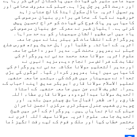
سید عاصم منیر کی قیادت میں پاکستان ترقی کر رہا ہے
اور درست ڈگر پر چل پڑا ہے۔جہلم کے معروف صحافی اور
پرنسپل اثریہ ماڈل سکول اینڈ کالج جناب زاہد
خورشید نے کہا کہ صحافی برادری بنیان مرصوص کی
کامیابی پر پاک فوج کی قیادت کو خراج تحسین پیش
کرتی ہے۔ اہلیان شہر نے معرکہ حق بنیان مرصوص کی
یاد میں اس عظیم الشان سیمینار کو بے حد سراہا۔
پروگرام کے انتظامات کو بہتر بنانے میں جامعہ
اثریہ کے اساتذہ و طلبا اور اہل حدیث یوتھ فورس ضلع
جہلم نے بھرپور محنت کی۔ مدیر امور داخلی جامعہ
علوم اثریہ مولانا سعد محمد مدنی نے پروگرام کی
نقابت کے فرائض سر انجام دیے،مزید انہوں نے
اورمدیر التعلیم مولانا عکاشہ مدنی نے پروگرام کی
کامیابی میں اپنا بھرپور کردار کیا۔ لوگوں کی بڑی
تعداد نے سیمینار میں شرکت کی۔مہتمم جامعہ حنفیہ
تعلیم الاسلام مولانا قاری ابوبکر صدیق اپنے احباب کے
ہمراہ تشریف لائے، جن میں جامعہ حنفیہ کے استاذ
الحدیث مولانا عبدالودود، مولانا قاری عطاء اللہ
طارق، راجہ ظفر اقبال سابق چیئرمین بلدیہ اور
چوہدری شعیب جنرل سیکرٹری مرکزی انجمن تاجران
جہلم کے نام نمایاں ہیں۔ پروگرام کے آخر میں شیخ
الحدیث جامعہ علوم اثریہ مولانا سیف اللہ اثری نے
مختصر خطاب کیا اور ملک و قوم کے لیے رقت انگیز دُعا
کی۔