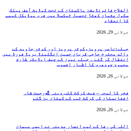
الفلاح فائونڈیشن پاکستان کے تحت کیڈیٹ آصف پبلک
سکول عثمان کھٹڑ تحصیل ٹیکسلا میں فری میڈیکل کیمپ
کا انعقاد
جولائی 29, 2026
جہلم:ناصر پرویز،کوثر پرویز اور کوثر جاوید کے
والد محترم حاجی قربان حسین انگلینڈ بریڈ فورڈ میں
انتقال کر گئے ۔ جہلم نیوز کے چیف ایڈیٹر طارق
محمود چودھری کا اظہار افسوس
جولائی 26, 2026
فخر کا لمحہ – فیض کرکٹ کلب دینہ 🏏رحمت شاہ
افغانستان کی کرکٹ ٹیم کے کپتان بن گئے
جولائی 26, 2026
اللہ کی رضا کے لیے انصار مدینہ نے ایسی مہمان