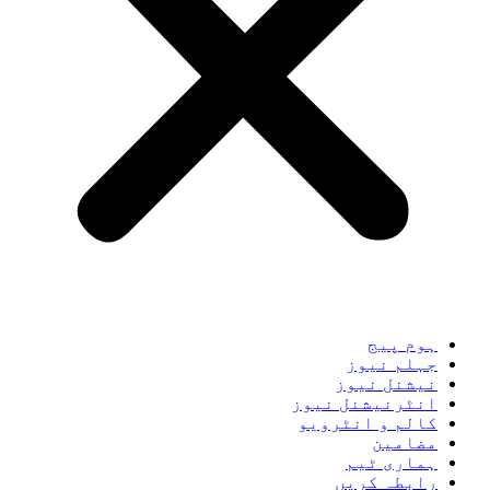
ہوم پیج
جہلم نیوز
نیشنل نیوز
انٹرنیشنل نیوز
کالم و انٹرویو
مضامین
ہماری ٹیم
رابطہ کریں