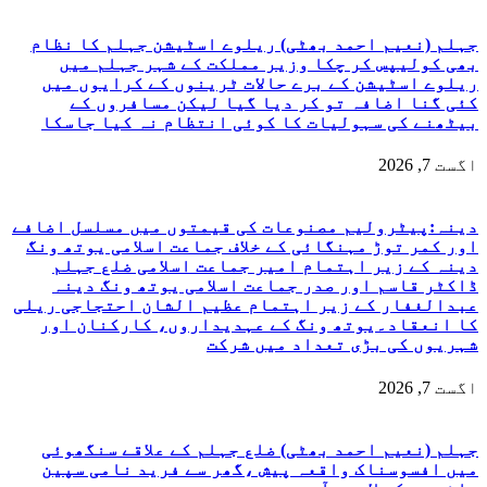
جہلم (نعیم احمد بھٹی) ریلوے اسٹیشن جہلم کا نظام
بھی کولیپس کر چکا وزیر مملکت کے شہر جہلم میں
ریلوے اسٹیشن کے برے حالات ٹرینوں کے کرایوں میں
کئی گنا اضافہ تو کر دیا گیا لیکن مسافروں کے
بیٹھنے کی سہولیات کا کوئی انتظام نہ کیا جاسکا
اگست 7, 2026
دینہ:پیٹرولیم مصنوعات کی قیمتوں میں مسلسل اضافے
اور کمر توڑ مہنگائی کے خلاف جماعت اسلامی یوتھ ونگ
دینہ کے زیر اہتمام امیر جماعت اسلامی ضلع جہلم
ڈاکٹر قاسم اور صدر جماعت اسلامی یوتھ ونگ دینہ
عبدالغفار کے زیر اہتمام عظیم الشان احتجاجی ریلی
کا انعقاد۔یوتھ ونگ کے عہدیداروں، کارکنان اور
شہریوں کی بڑی تعداد میں شرکت
اگست 7, 2026
جہلم (نعیم احمد بھٹی) ضلع جہلم کے علاقے سنگھوئی
میں افسوسناک واقعہ پیش ،گھر سے فرید نامی سپین