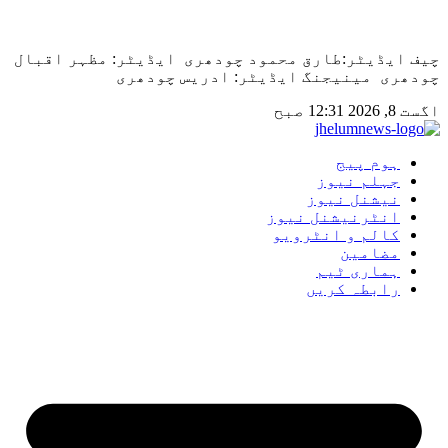
Skip
to
چیف ایڈیٹر:طارق محمود چودھری ایڈیٹر: مظہر اقبال
content
چودھری مینیجنگ ایڈیٹر: ادریس چودھری
اگست 8, 2026 12:31 صبح
ہوم پیج
جہلم نیوز
نیشنل نیوز
انٹرنیشنل نیوز
کالم و انٹرویو
مضامین
ہماری ٹیم
رابطہ کریں