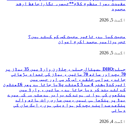
عقیدت بھرا منظوم کلام**تبصرہ نگار: حافظ ارشد
محمود
اگست 5, 2026
محبت کیا ہے، تاثیر محبت کس کو کہتے ہیں؟
تحریر:امیر محمد اکرم اعوان
اگست 5, 2026
جہلم:DHQ ہسپتال جہلم ، چلڈرن وارڈ میں 35 بیڈز پر
70 بچے اور ساتھ 70 مائیں ، بیڈز کی تعداد بڑھائی
جائے ، عوامی حلقے ، اس گرمی اور حبس میں
ائیرکنڈیشنر 4 سے 5 گھنٹے چلایا جاتا ہے پھر 6گھنٹون
کے لئے بند کر دیا جاتا ہے ، مائیں ، وارڈ میں
پنکھوں کی ہوا نہ ہونے کے برابر ہے ستم یہ کہ میرے
بیڈ پر پنکھا ہی نہیں ،میں ساری رات ہاتھ والے
پنکھے سے اپنے بچے کو ہوا دیتی ہوں ، ایک ماں کی
دہائی
اگست 4, 2026