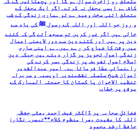
متعلق رو زآخرت سوال ہو گا اور پچھتائیں گے کہ
کاش ہم ایسی محفل نہ کرتے۔اگر ایک محفل کے
متعلق اتنی سخت وعید ہے تو ہماری زندگی کے شب
و روز جو اللہ اور اللہ کے رسول ﷺ کی یاد سے
خالی ہیں اگر غور کریں تو سمجھ آئے گی کہ کتنے
دین پر ہیں اور کتنے دین سے دور لایعنی اعمال
میں وقت کا ضیاع کر رہے ہیں۔ہم اپنی ساری
زندگی اصول تجویز پر گزار دیتے ہیں جبکہ دین
اسلام اصول تفویض پر زندگی بسر کرنے کی
راہنمائی عطا فرماتا ہے۔ امیر عبدالقدیر
اعوان شیخ سلسلہ نقشبندیہ اویسیہ و سربراہ
تنظیم الاخوان پا کستان کا جمعتہ المبارک کے
موقع پر خطاب
فضائلِ صحابہ پر ڈاکٹر فیض احمد بھٹی حفظہ
اللہ کا عقیدت بھرا منظوم کلام**تبصرہ نگار:
حافظ ارشد محمود