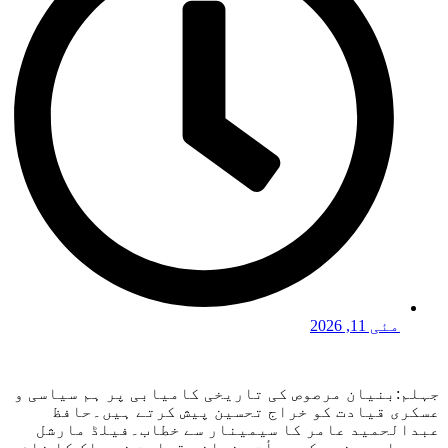
مئی 11, 2026
جہلم:بنیان مرصوص کی تاریخی کامیابی پر ہم سیاسی و
عسکری قیادت کو خراج تحسین پیش کرتے ہیں۔حافظ
عبدالحمید عامر کا سیمینار سے خطاب۔فیلڈ مارشل
سید عاصم منیر کی جرأت مندانہ قیادت نے ملک کا نام