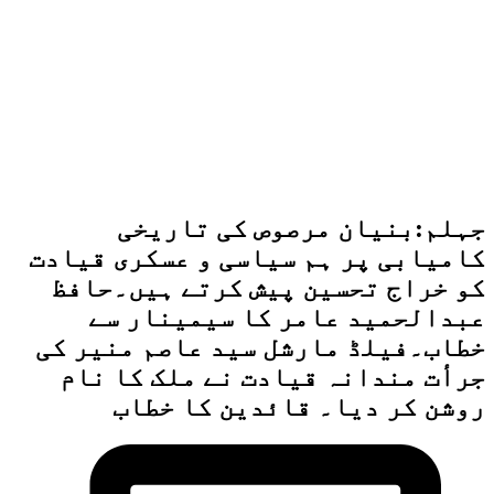
جہلم:بنیان مرصوص کی تاریخی
کامیابی پر ہم سیاسی و عسکری قیادت
کو خراج تحسین پیش کرتے ہیں۔حافظ
عبدالحمید عامر کا سیمینار سے
خطاب۔فیلڈ مارشل سید عاصم منیر کی
جرأت مندانہ قیادت نے ملک کا نام
روشن کر دیا۔ قائدین کا خطاب