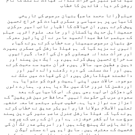
روشن کر دیا۔ قائدین کا خطاب
جہلم (رانا محمد عاصم) بنیان مرصوص کی تاریخی
کامیابی پر ہم سیاسی و عسکری قیادت کو خراج تحسین
پیش کرتے ہیں، ان خیالات کا اظہار نائب امیر مرکزی
جمعیت اہل حدیث پاکستان اور جامعہ علوم اثریہ جہلم
کے مہتمم حافظ عبدالحمید عامر نے آل پارٹیز معرکہ
حق بنیان مرصوص سیمینار سے خطاب کرتے ہوئے کیا،
انہوں نے مزید کہا کہ ہم فیلڈ مارشل کی عسکری بصیرت
اور جرأت مندانہ فیصلوں کو دل کی اتھاہ گہرائیوں
سے خراج تحسین پیش کرتے ہیں، وہ ایک دین پسند اور
ذہین و فطین سپہ سالار ہیں، قرآن مجید سے محبت کرتے
ہیں اور اُمت مسلمہ کی درد رکھنے والے دلیر اور
دانشمند فیلڈمارشل ہیں، ان کی قیادت میں ملک نے
موجودہ حالات میں اپنی اہمیت و قوت کو منوایا ہے
اوردشمن کا غرور خاک میں ملا دیا ہے، وہ ہمارے دلوں
کی دھڑکن اس لیے بھی ہیں کہ اس کامیابی کے بعد
سعودی عرب کی حکومت انہیں ”محافظ حرمین شریفین“ کے
اعزاز سے نواز دیا ہے۔خطیب جہلم مہتمم جامعہ حنفیہ
تعلیم الاسلام مولانا قاری ابوبکر صدیق نے خطاب کرتے
ہوئے کہا کہ فیلڈ مارشل جنرل عاصم منیر کی دین پسند
سوچ سے عالم کفر خوف زدہ ہے اور ان کے رعب کے چرچے
وائٹ ہاؤس تک پہنچ چکے ہیں اور امریکی صدر تک اُن کی
شخصیت کے معترف ہیں۔ سابق ایم پی اے مسلم لیگ ن
چوہدری سعید اقبال آف بوکن نے خطاب کرتے ہوئے کہا