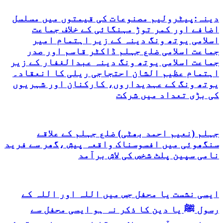
دینہ:پیٹرولیم مصنوعات کی قیمتوں میں مسلسل
اضافے اور کمر توڑ مہنگائی کے خلاف جماعت
اسلامی یوتھ ونگ دینہ کے زیر اہتمام امیر
جماعت اسلامی ضلع جہلم ڈاکٹر قاسم اور صدر
جماعت اسلامی یوتھ ونگ دینہ عبدالغفار کے زیر
اہتمام عظیم الشان احتجاجی ریلی کا انعقاد۔
یوتھ ونگ کے عہدیداروں، کارکنان اور شہریوں
کی بڑی تعداد میں شرکت
جہلم (نعیم احمد بھٹی) ضلع جہلم کے علاقے
سنگھوئی میں افسوسناک واقعہ پیش ،گھر سے فرید
نامی سپین پلٹ شخص کی لاش برآمد
ایسی نشست یا محفل جس میں اللہ اور اللہ کے
رسول ﷺ یا دین کا ذکر نہ ہو ایسی محفل سے